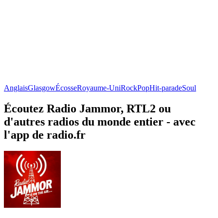
Anglais
Glasgow
Écosse
Royaume-Uni
Rock
Pop
Hit-parade
Soul
Écoutez Radio Jammor, RTL2 ou
d'autres radios du monde entier - avec
l'app de radio.fr