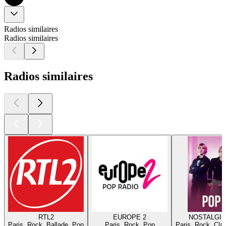
Radios similaires
Radios similaires
Radios similaires
RTL2
EUROPE 2
NOSTALGIE
Paris, Rock, Ballade, Pop
Paris, Rock, Pop
Paris, Rock, Cla