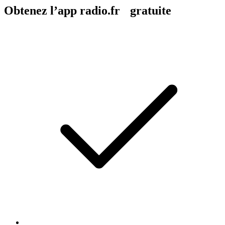
Obtenez l’app radio.fr gratuite