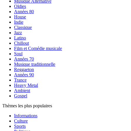
Musique Alternative
Oldies
Années 80
House
Indie
Classique
Jazz
Latino
Chillout
Film et Comédie musicale
Soul
Années 70
Musique traditionnelle
Reggaeton
Années 90
Trance
Heavy Metal
Ambient
Gospel
Thèmes les plus populaires
Informations
Culture
Sports