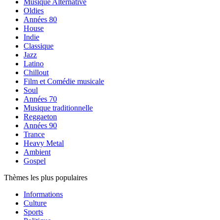
Musique Alternative
Oldies
Années 80
House
Indie
Classique
Jazz
Latino
Chillout
Film et Comédie musicale
Soul
Années 70
Musique traditionnelle
Reggaeton
Années 90
Trance
Heavy Metal
Ambient
Gospel
Thèmes les plus populaires
Informations
Culture
Sports