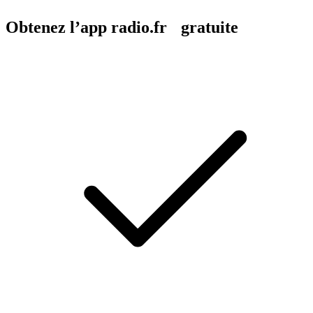
Obtenez l’app radio.fr gratuite