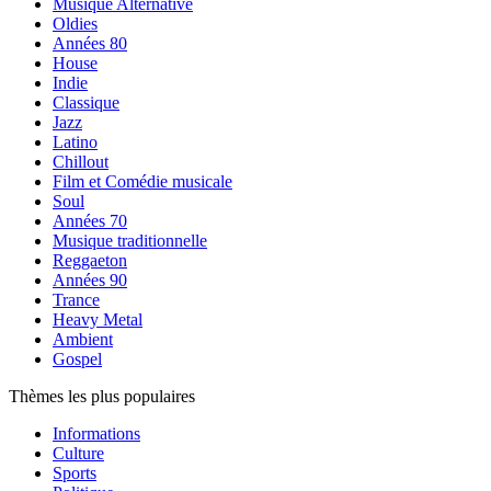
Musique Alternative
Oldies
Années 80
House
Indie
Classique
Jazz
Latino
Chillout
Film et Comédie musicale
Soul
Années 70
Musique traditionnelle
Reggaeton
Années 90
Trance
Heavy Metal
Ambient
Gospel
Thèmes les plus populaires
Informations
Culture
Sports