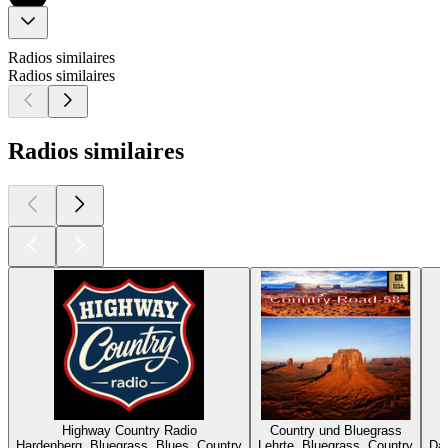
Radios similaires
Radios similaires
Radios similaires
Highway Country Radio
Country und Bluegrass
Hardenberg, Bluegrass, Blues, Country
Lehrte, Bluegrass, Country
Dal