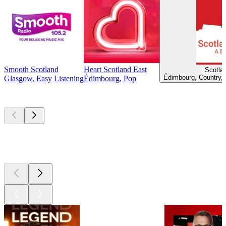
Smooth Scotland
Heart Scotland East
Scotla
Édimbourg, Country, 
Glasgow, Easy Listening
Édimbourg, Pop
Les meilleurs
podcasts
Les meilleurs
podcasts
Les meilleurs
podcasts