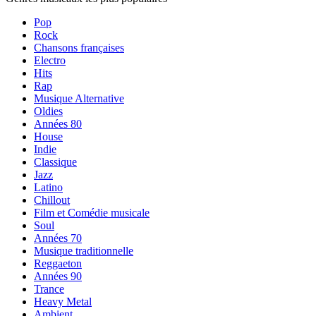
Pop
Rock
Chansons françaises
Electro
Hits
Rap
Musique Alternative
Oldies
Années 80
House
Indie
Classique
Jazz
Latino
Chillout
Film et Comédie musicale
Soul
Années 70
Musique traditionnelle
Reggaeton
Années 90
Trance
Heavy Metal
Ambient