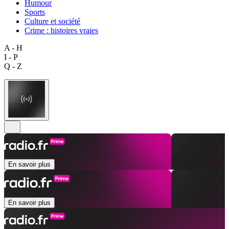
Humour
Sports
Culture et société
Crime : histoires vraies
A - H
I - P
Q - Z
En savoir plus
En savoir plus