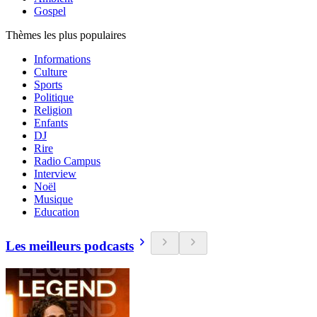
Gospel
Thèmes les plus populaires
Informations
Culture
Sports
Politique
Religion
Enfants
DJ
Rire
Radio Campus
Interview
Noël
Musique
Education
Les meilleurs podcasts