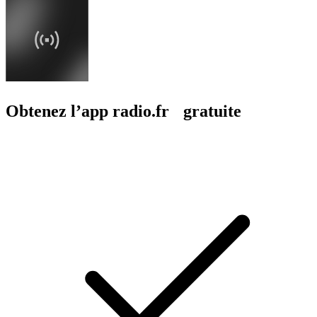
Obtenez l’app radio.fr gratuite