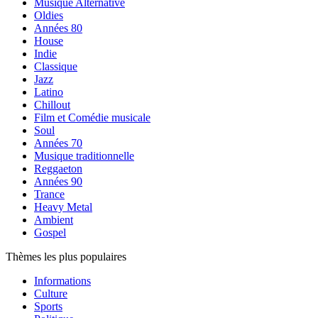
Musique Alternative
Oldies
Années 80
House
Indie
Classique
Jazz
Latino
Chillout
Film et Comédie musicale
Soul
Années 70
Musique traditionnelle
Reggaeton
Années 90
Trance
Heavy Metal
Ambient
Gospel
Thèmes les plus populaires
Informations
Culture
Sports