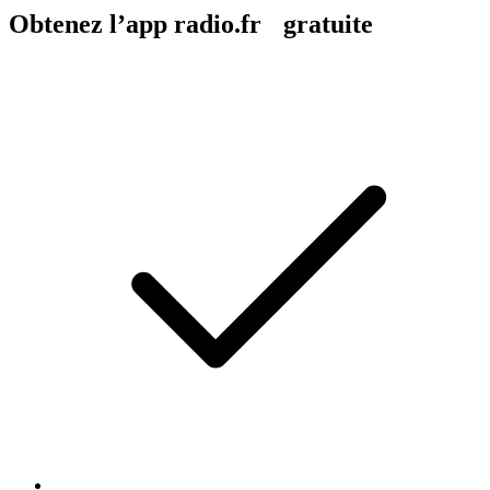
Obtenez l’app radio.fr gratuite