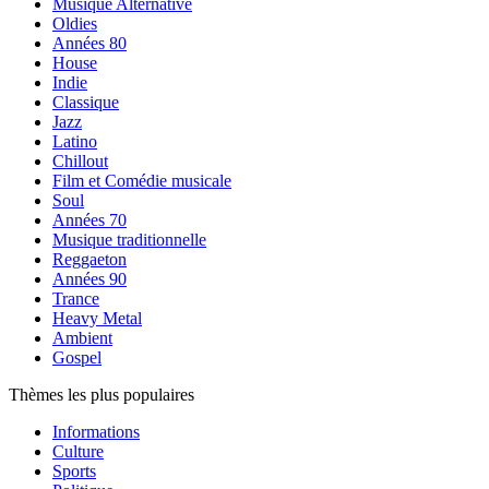
Musique Alternative
Oldies
Années 80
House
Indie
Classique
Jazz
Latino
Chillout
Film et Comédie musicale
Soul
Années 70
Musique traditionnelle
Reggaeton
Années 90
Trance
Heavy Metal
Ambient
Gospel
Thèmes les plus populaires
Informations
Culture
Sports