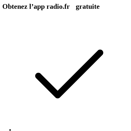
Obtenez l’app radio.fr gratuite