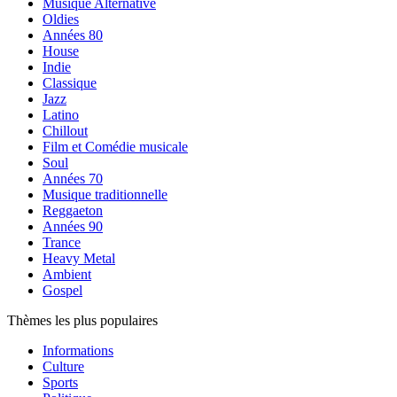
Musique Alternative
Oldies
Années 80
House
Indie
Classique
Jazz
Latino
Chillout
Film et Comédie musicale
Soul
Années 70
Musique traditionnelle
Reggaeton
Années 90
Trance
Heavy Metal
Ambient
Gospel
Thèmes les plus populaires
Informations
Culture
Sports