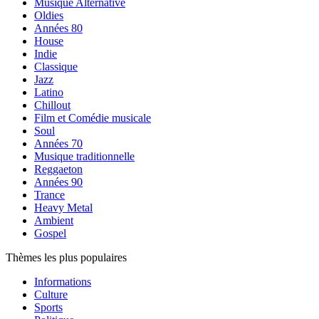
Musique Alternative
Oldies
Années 80
House
Indie
Classique
Jazz
Latino
Chillout
Film et Comédie musicale
Soul
Années 70
Musique traditionnelle
Reggaeton
Années 90
Trance
Heavy Metal
Ambient
Gospel
Thèmes les plus populaires
Informations
Culture
Sports