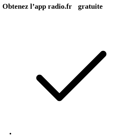
Obtenez l’app radio.fr gratuite