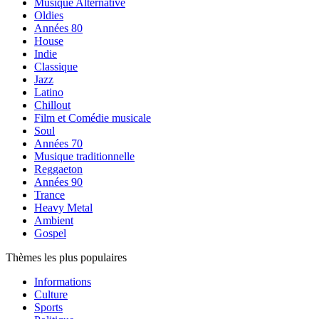
Musique Alternative
Oldies
Années 80
House
Indie
Classique
Jazz
Latino
Chillout
Film et Comédie musicale
Soul
Années 70
Musique traditionnelle
Reggaeton
Années 90
Trance
Heavy Metal
Ambient
Gospel
Thèmes les plus populaires
Informations
Culture
Sports