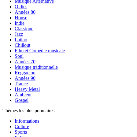
Musique Alternative
Oldies
Années 80
House
Indie
Classique
Jazz
Latino
Chillout
Film et Comédie musicale
Soul
Années 70
Musique traditionnelle
Reggaeton
Années 90
Trance
Heavy Metal
Ambient
Gospel
Thèmes les plus populaires
Informations
Culture
Sports