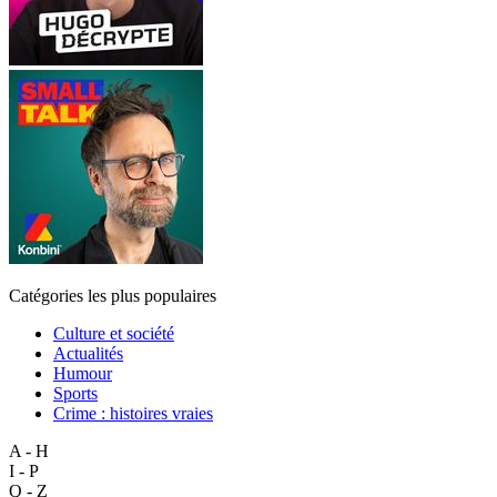
Catégories les plus populaires
Culture et société
Actualités
Humour
Sports
Crime : histoires vraies
A - H
I - P
Q - Z