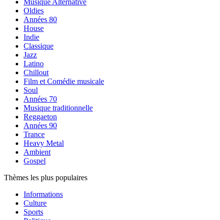
Musique Alternative
Oldies
Années 80
House
Indie
Classique
Jazz
Latino
Chillout
Film et Comédie musicale
Soul
Années 70
Musique traditionnelle
Reggaeton
Années 90
Trance
Heavy Metal
Ambient
Gospel
Thèmes les plus populaires
Informations
Culture
Sports