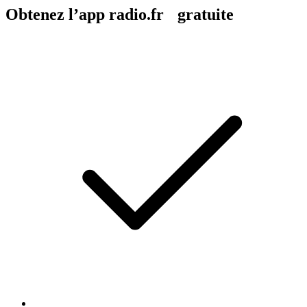
Obtenez l’app radio.fr gratuite