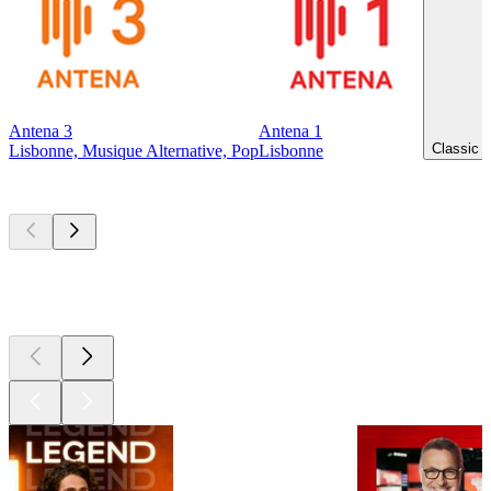
Antena 3
Antena 1
Classic 
Lisbonne, Musique Alternative, Pop
Lisbonne
Les meilleurs
podcasts
Les meilleurs
podcasts
Les meilleurs
podcasts