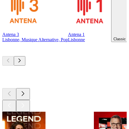
Antena 3
Antena 1
Classic 
Lisbonne, Musique Alternative, Pop
Lisbonne
Les meilleurs
podcasts
Les meilleurs
podcasts
Les meilleurs
podcasts