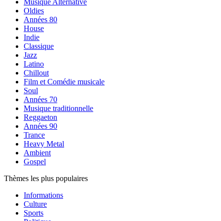
Musique Alternative
Oldies
Années 80
House
Indie
Classique
Jazz
Latino
Chillout
Film et Comédie musicale
Soul
Années 70
Musique traditionnelle
Reggaeton
Années 90
Trance
Heavy Metal
Ambient
Gospel
Thèmes les plus populaires
Informations
Culture
Sports