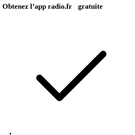
Obtenez l’app radio.fr gratuite