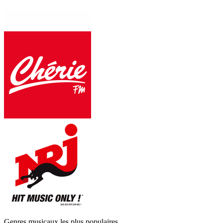
Genres musicaux les plus populaires