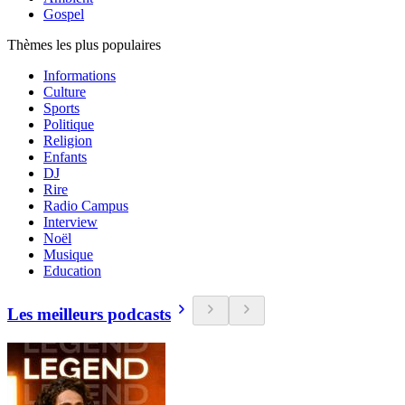
Gospel
Thèmes les plus populaires
Informations
Culture
Sports
Politique
Religion
Enfants
DJ
Rire
Radio Campus
Interview
Noël
Musique
Education
Les meilleurs podcasts