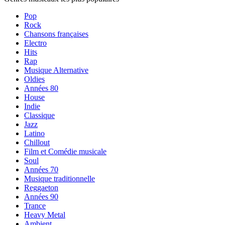
Pop
Rock
Chansons françaises
Electro
Hits
Rap
Musique Alternative
Oldies
Années 80
House
Indie
Classique
Jazz
Latino
Chillout
Film et Comédie musicale
Soul
Années 70
Musique traditionnelle
Reggaeton
Années 90
Trance
Heavy Metal
Ambient