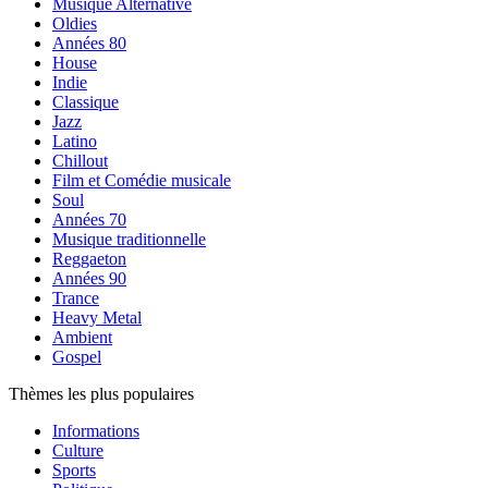
Musique Alternative
Oldies
Années 80
House
Indie
Classique
Jazz
Latino
Chillout
Film et Comédie musicale
Soul
Années 70
Musique traditionnelle
Reggaeton
Années 90
Trance
Heavy Metal
Ambient
Gospel
Thèmes les plus populaires
Informations
Culture
Sports