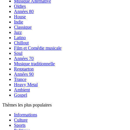
Musique Alternative
Oldies
Années 80
House
Indie
Classique
Jazz
Latino
Chillout
Film et Comédie musicale
Soul
Années 70
Musique traditionnelle
Reggaeton
Années 90
Trance
Heavy Metal
Ambient
Gospel
Thèmes les plus populaires
Informations
Culture
Sports