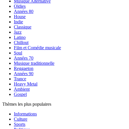
Musique Alternative
Oldies
Années 80
House
Indie
Classique
Jazz
Latino
Chillout
Film et Comédie musicale
Soul
Années 70
Musique traditionnelle
Reggaeton
Années 90
Trance
Heavy Metal
Ambient
Gospel
Thèmes les plus populaires
Informations
Culture
Sports