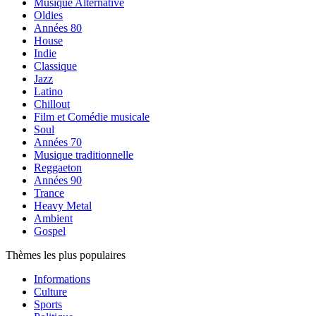
Musique Alternative
Oldies
Années 80
House
Indie
Classique
Jazz
Latino
Chillout
Film et Comédie musicale
Soul
Années 70
Musique traditionnelle
Reggaeton
Années 90
Trance
Heavy Metal
Ambient
Gospel
Thèmes les plus populaires
Informations
Culture
Sports