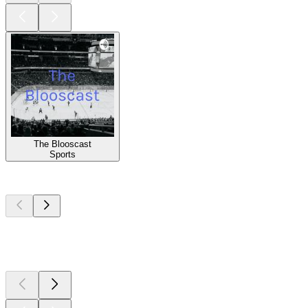
The Blooscast
Sports
Les meilleurs
podcasts
Les meilleurs
podcasts
Les meilleurs
podcasts