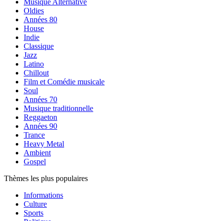
Musique Alternative
Oldies
Années 80
House
Indie
Classique
Jazz
Latino
Chillout
Film et Comédie musicale
Soul
Années 70
Musique traditionnelle
Reggaeton
Années 90
Trance
Heavy Metal
Ambient
Gospel
Thèmes les plus populaires
Informations
Culture
Sports