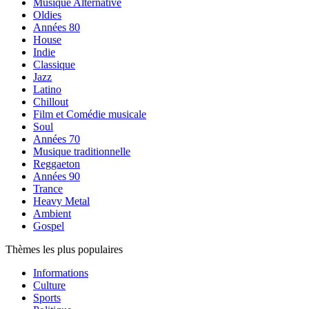
Musique Alternative
Oldies
Années 80
House
Indie
Classique
Jazz
Latino
Chillout
Film et Comédie musicale
Soul
Années 70
Musique traditionnelle
Reggaeton
Années 90
Trance
Heavy Metal
Ambient
Gospel
Thèmes les plus populaires
Informations
Culture
Sports