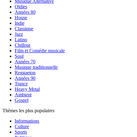
Musique Alternative
Oldies
Années 80
House
Indie
Classique
Jazz
Latino
Chillout
Film et Comédie musicale
Soul
Années 70
Musique traditionnelle
Reggaeton
Années 90
Trance
Heavy Metal
Ambient
Gospel
Thèmes les plus populaires
Informations
Culture
Sports