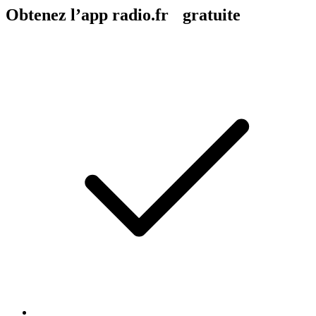
Obtenez l’app radio.fr gratuite