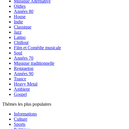
Musique Alternative
Oldies
Années 80
House
Indie
Classique
Jazz
Latino
Chillout
Film et Comédie musicale
Soul
Années 70
Musique traditionnelle
Reggaeton
Années 90
Trance
Heavy Metal
Ambient
Gospel
Thèmes les plus populaires
Informations
Culture
Sports