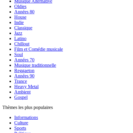
Musique Alternative
Oldies
Années 80
House
Indie
Classique
Jazz
Latino
Chillout
Film et Comédie musicale
Soul
Années 70
Musique traditionnelle
Reggaeton
Années 90
Trance
Heavy Metal
Ambient
Gospel
Thèmes les plus populaires
Informations
Culture
Sports