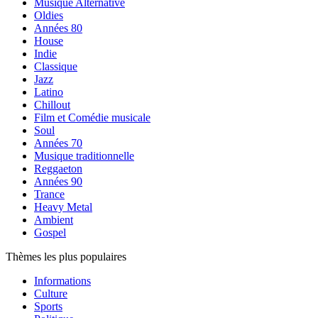
Musique Alternative
Oldies
Années 80
House
Indie
Classique
Jazz
Latino
Chillout
Film et Comédie musicale
Soul
Années 70
Musique traditionnelle
Reggaeton
Années 90
Trance
Heavy Metal
Ambient
Gospel
Thèmes les plus populaires
Informations
Culture
Sports