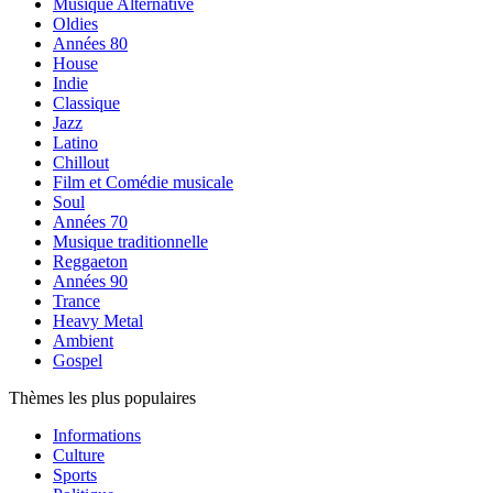
Musique Alternative
Oldies
Années 80
House
Indie
Classique
Jazz
Latino
Chillout
Film et Comédie musicale
Soul
Années 70
Musique traditionnelle
Reggaeton
Années 90
Trance
Heavy Metal
Ambient
Gospel
Thèmes les plus populaires
Informations
Culture
Sports