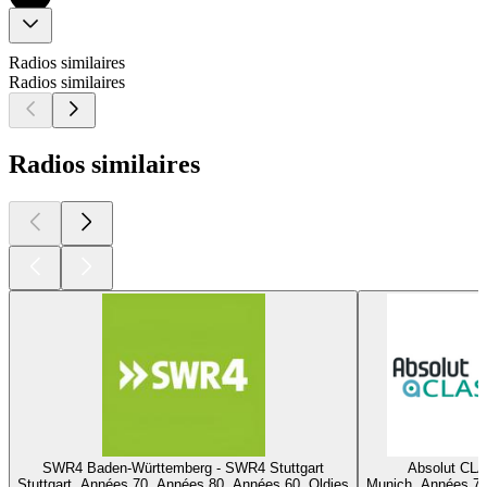
Radios similaires
Radios similaires
Radios similaires
SWR4 Baden-Württemberg - SWR4 Stuttgart
Absolut CL
Stuttgart, Années 70, Années 80, Années 60, Oldies
Munich, Années 70