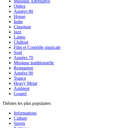
Musique Alternative
Oldies
Années 80
House
Indie
Classique
Jazz
Latino
Chillout
Film et Comédie musicale
Soul
Années 70
Musique traditionnelle
Reggaeton
Années 90
Trance
Heavy Metal
Ambient
Gospel
Thèmes les plus populaires
Informations
Culture
Sports