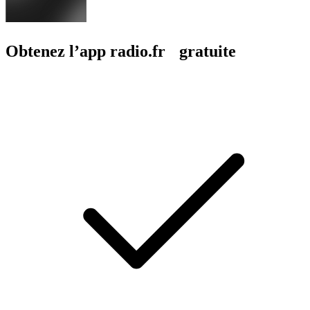
Obtenez l’app radio.fr gratuite