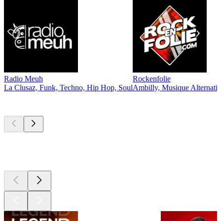
Radio Meuh
Rockenfolie
La Clusaz, Funk, Techno, Hip Hop, Soul
Ambilly, Musique Alternati
Les meilleurs
podcasts
Les meilleurs
podcasts
Les meilleurs
podcasts