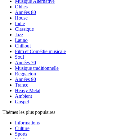
Musique Alternative
Oldies
Années 80
House
Indie
Classique
Jazz
Latino
Chillout
Film et Comédie musicale
Soul
Années 70
Musique traditionnelle
Reggaeton
Années 90
Trance
Heavy Metal
Ambient
Gospel
Thèmes les plus populaires
Informations
Culture
Sports