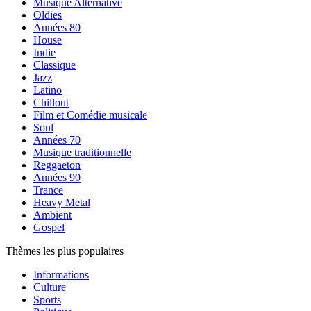
Musique Alternative
Oldies
Années 80
House
Indie
Classique
Jazz
Latino
Chillout
Film et Comédie musicale
Soul
Années 70
Musique traditionnelle
Reggaeton
Années 90
Trance
Heavy Metal
Ambient
Gospel
Thèmes les plus populaires
Informations
Culture
Sports