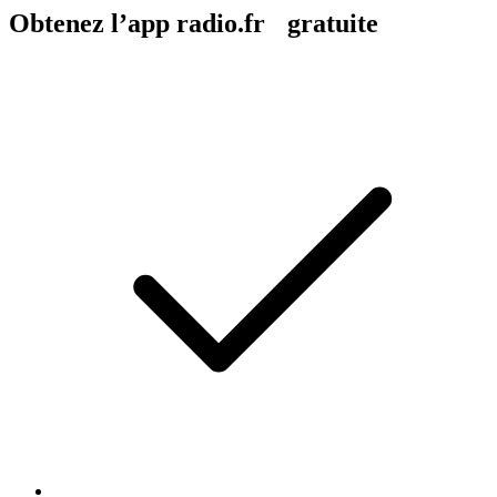
Obtenez l’app radio.fr gratuite