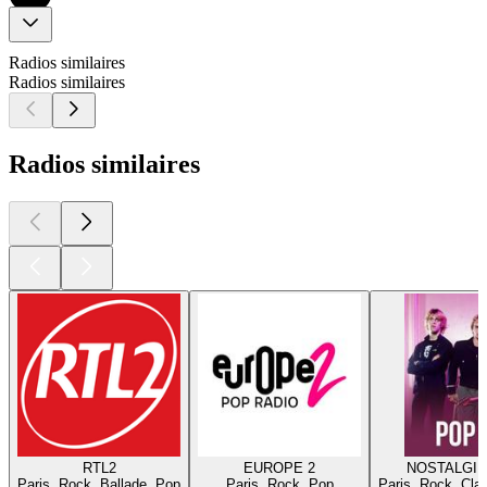
Radios similaires
Radios similaires
Radios similaires
RTL2
EUROPE 2
NOSTALGIE
Paris, Rock, Ballade, Pop
Paris, Rock, Pop
Paris, Rock, Cla