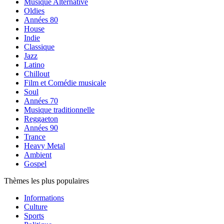
Musique Alternative
Oldies
Années 80
House
Indie
Classique
Jazz
Latino
Chillout
Film et Comédie musicale
Soul
Années 70
Musique traditionnelle
Reggaeton
Années 90
Trance
Heavy Metal
Ambient
Gospel
Thèmes les plus populaires
Informations
Culture
Sports