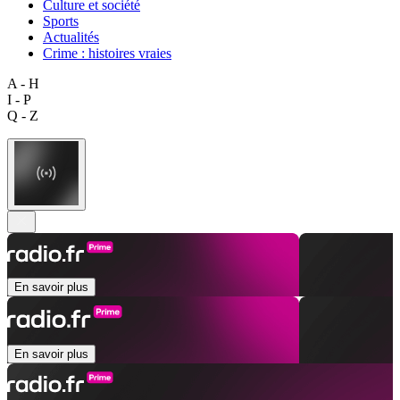
Culture et société
Sports
Actualités
Crime : histoires vraies
A - H
I - P
Q - Z
En savoir plus
En savoir plus