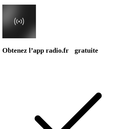
Obtenez l’app radio.fr gratuite