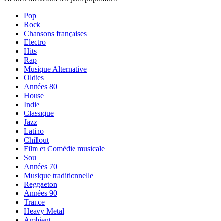
Pop
Rock
Chansons françaises
Electro
Hits
Rap
Musique Alternative
Oldies
Années 80
House
Indie
Classique
Jazz
Latino
Chillout
Film et Comédie musicale
Soul
Années 70
Musique traditionnelle
Reggaeton
Années 90
Trance
Heavy Metal
Ambient