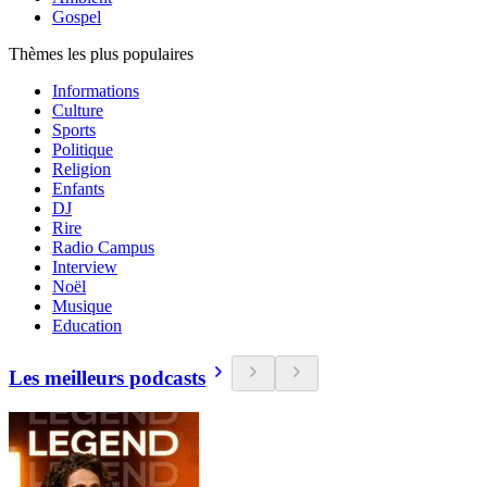
Gospel
Thèmes les plus populaires
Informations
Culture
Sports
Politique
Religion
Enfants
DJ
Rire
Radio Campus
Interview
Noël
Musique
Education
Les meilleurs podcasts