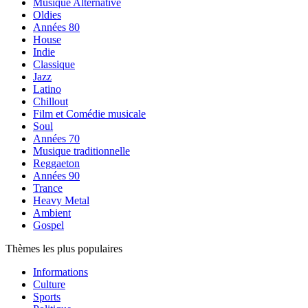
Musique Alternative
Oldies
Années 80
House
Indie
Classique
Jazz
Latino
Chillout
Film et Comédie musicale
Soul
Années 70
Musique traditionnelle
Reggaeton
Années 90
Trance
Heavy Metal
Ambient
Gospel
Thèmes les plus populaires
Informations
Culture
Sports