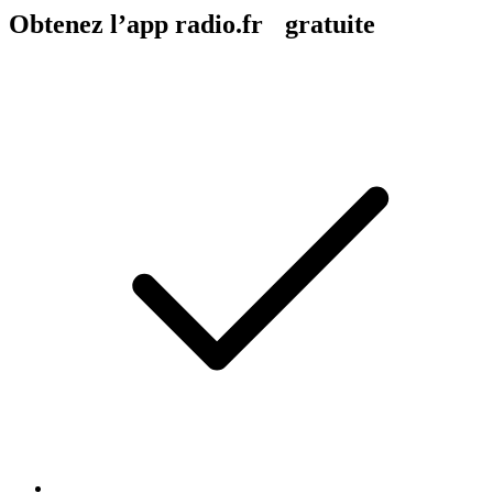
Obtenez l’app radio.fr gratuite