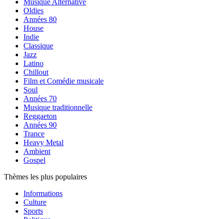
Musique Alternative
Oldies
Années 80
House
Indie
Classique
Jazz
Latino
Chillout
Film et Comédie musicale
Soul
Années 70
Musique traditionnelle
Reggaeton
Années 90
Trance
Heavy Metal
Ambient
Gospel
Thèmes les plus populaires
Informations
Culture
Sports