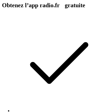
Obtenez l’app radio.fr gratuite