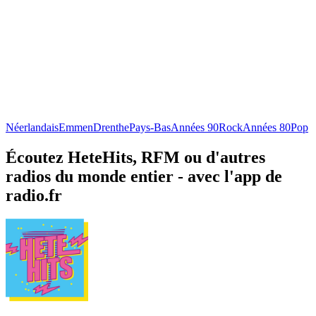
Néerlandais
Emmen
Drenthe
Pays-Bas
Années 90
Rock
Années 80
Pop
Écoutez HeteHits, RFM ou d'autres
radios du monde entier - avec l'app de
radio.fr