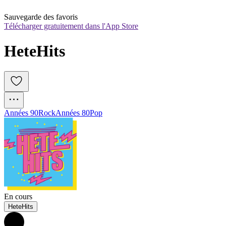
Sauvegarde des favoris
Télécharger gratuitement dans l'App Store
HeteHits
Années 90
Rock
Années 80
Pop
En cours
HeteHits