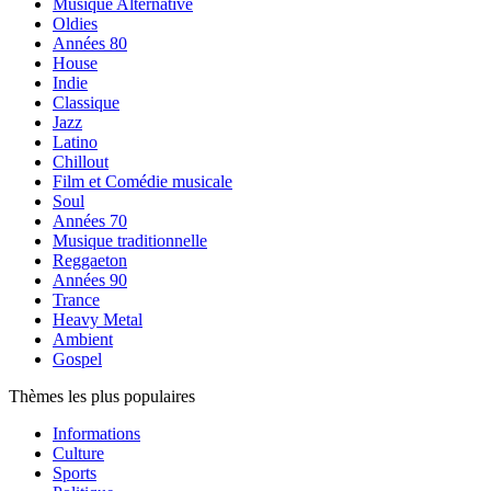
Musique Alternative
Oldies
Années 80
House
Indie
Classique
Jazz
Latino
Chillout
Film et Comédie musicale
Soul
Années 70
Musique traditionnelle
Reggaeton
Années 90
Trance
Heavy Metal
Ambient
Gospel
Thèmes les plus populaires
Informations
Culture
Sports