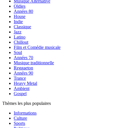
Musique Alternative
Oldies
Années 80
House
Indie
Classique
Jazz
Latino
Chillout
Film et Comédie musicale
Soul
Années 70
Musique traditionnelle
Reggaeton
Années 90
Trance
Heavy Metal
Ambient
Gospel
Thèmes les plus populaires
Informations
Culture
Sports