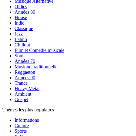
Musique Alternative
Oldies
Années 80
House
Indie
Classique
Jazz
Latino
Chillout
Film et Comédie musicale
Soul
Années 70
Musique traditionnelle
Reggaeton
Années 90
Trance
Heavy Metal
Ambient
Gospel
Thèmes les plus populaires
Informations
Culture
Sports