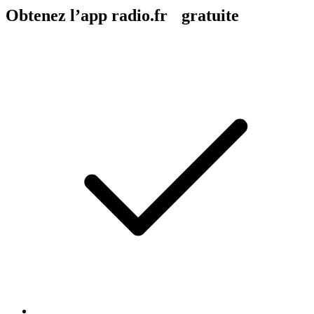
Obtenez l’app radio.fr gratuite