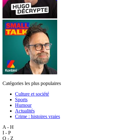
Catégories les plus populaires
Culture et société
Sports
Humour
Actualités
Crime : histoires vraies
A - H
I - P
Q - Z