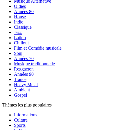
Musique Alternative
Oldies
Années 80
House
Indie
Classique
Jazz
Latino
Chillout
Film et Comédie musicale
Soul
Années 70
Musique traditionnelle
Reggaeton
Années 90
Trance
Heavy Metal
Ambient
Gospel
Thèmes les plus populaires
Informations
Culture
Sports