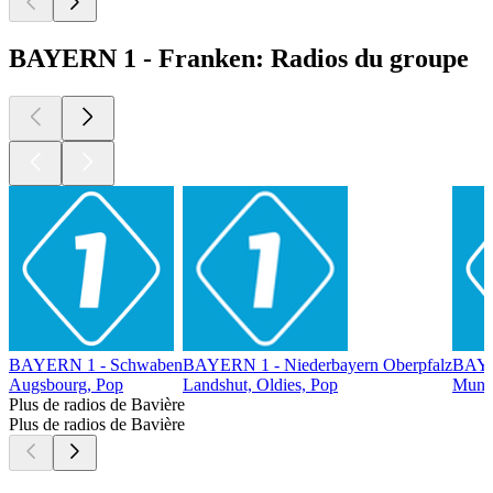
BAYERN 1 - Franken: Radios du groupe
BAYERN 1 - Schwaben
BAYERN 1 - Niederbayern Oberpfalz
BAYE
Augsbourg, Pop
Landshut, Oldies, Pop
Munic
Plus de radios de Bavière
Plus de radios de Bavière