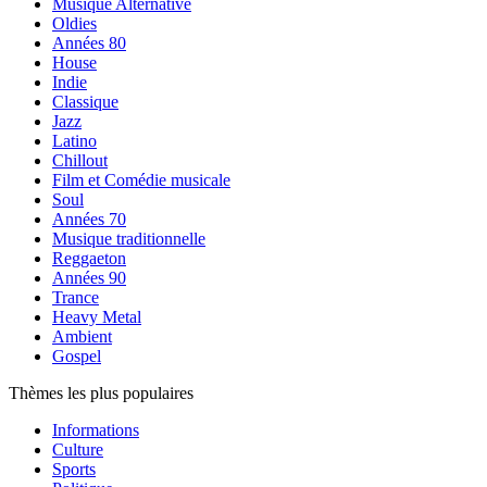
Musique Alternative
Oldies
Années 80
House
Indie
Classique
Jazz
Latino
Chillout
Film et Comédie musicale
Soul
Années 70
Musique traditionnelle
Reggaeton
Années 90
Trance
Heavy Metal
Ambient
Gospel
Thèmes les plus populaires
Informations
Culture
Sports