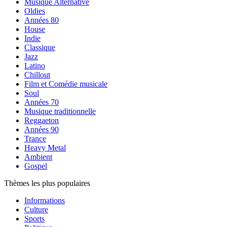
Musique Alternative
Oldies
Années 80
House
Indie
Classique
Jazz
Latino
Chillout
Film et Comédie musicale
Soul
Années 70
Musique traditionnelle
Reggaeton
Années 90
Trance
Heavy Metal
Ambient
Gospel
Thèmes les plus populaires
Informations
Culture
Sports