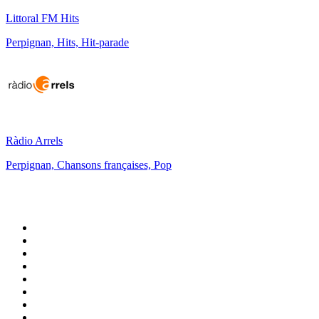
Littoral FM Hits
Perpignan, Hits, Hit-parade
Ràdio Arrels
Perpignan, Chansons françaises, Pop
Top 100 sur
radio.fr
1
.
RTL
2
.
RMC Info Talk Sport
3
.
France Info
4
.
Europe 1
5
.
France Inter
6
.
Radio FREE DOM
7
.
NOSTALGIE
8
.
Tropiques FM