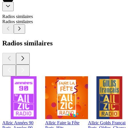
Radios similaires
Radios similaires
Radios similaires
Allzic Années 90
Allzic Faire la Fête
Allzic Golds Français
Paris, Années 90
Paris, Hits
Paris, Oldies, Chanson