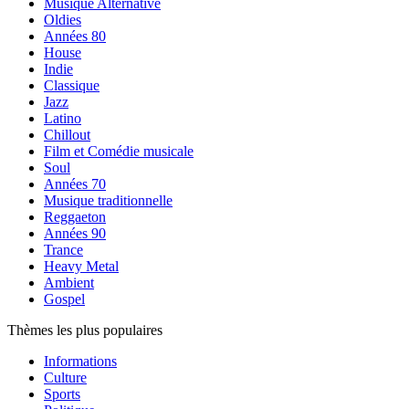
Musique Alternative
Oldies
Années 80
House
Indie
Classique
Jazz
Latino
Chillout
Film et Comédie musicale
Soul
Années 70
Musique traditionnelle
Reggaeton
Années 90
Trance
Heavy Metal
Ambient
Gospel
Thèmes les plus populaires
Informations
Culture
Sports