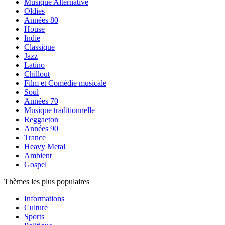
Musique Alternative
Oldies
Années 80
House
Indie
Classique
Jazz
Latino
Chillout
Film et Comédie musicale
Soul
Années 70
Musique traditionnelle
Reggaeton
Années 90
Trance
Heavy Metal
Ambient
Gospel
Thèmes les plus populaires
Informations
Culture
Sports