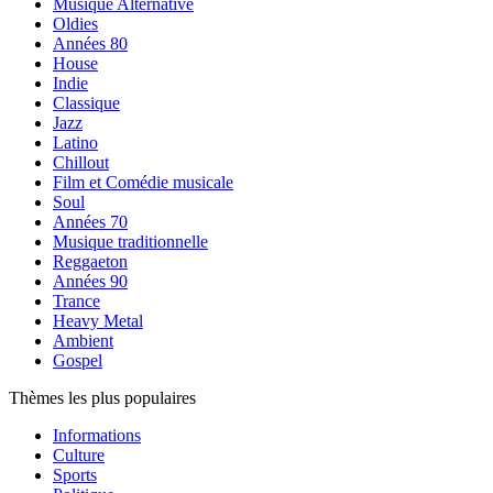
Musique Alternative
Oldies
Années 80
House
Indie
Classique
Jazz
Latino
Chillout
Film et Comédie musicale
Soul
Années 70
Musique traditionnelle
Reggaeton
Années 90
Trance
Heavy Metal
Ambient
Gospel
Thèmes les plus populaires
Informations
Culture
Sports