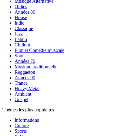
Musique Alternative
Oldies
Années 80
House
Indie
Classique
Jazz
Latino
Chillout
Film et Comédie musicale
Soul
Années 70
Musique traditionnelle
Reggaeton
Années 90
Trance
Heavy Metal
Ambient
Gospel
Thèmes les plus populaires
Informations
Culture
Sports