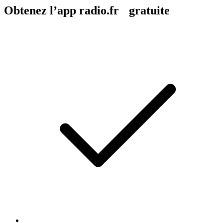
Obtenez l’app radio.fr gratuite