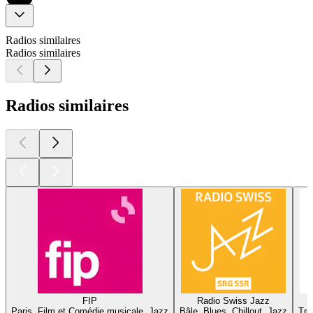
Radios similaires
Radios similaires
Radios similaires
FIP
Radio Swiss Jazz
Paris, Film et Comédie musicale, Jazz
Bâle, Blues, Chillout, Jazz
Tro