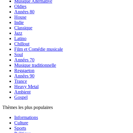
Musique Alternative
Oldies
Années 80
House
Indie
Classique
Jazz
Latino
Chillout
Film et Comédie musicale
Soul
Années 70
Musique traditionnelle
Reggaeton
Années 90
Trance
Heavy Metal
Ambient
Gospel
Thèmes les plus populaires
Informations
Culture
Sports