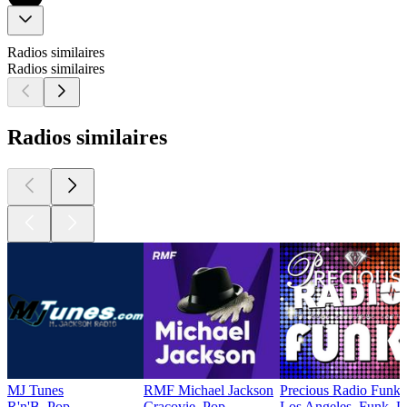
Radios similaires
Radios similaires
Radios similaires
MJ Tunes
RMF Michael Jackson
Precious Radio Funk
R'n'B, Pop
Cracovie, Pop
Los Angeles, Funk, D