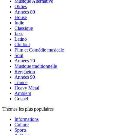
Musique Alternative
Oldies
Années 80
House
Indie
Classique
Jazz
Latino
Chillout
Film et Comédie musicale
Soul
Années 70
Musique traditionnelle
Reggaeton
Années 90
Trance
Heavy Metal
Ambient
Gospel
Thèmes les plus populaires
Informations
Culture
Sports