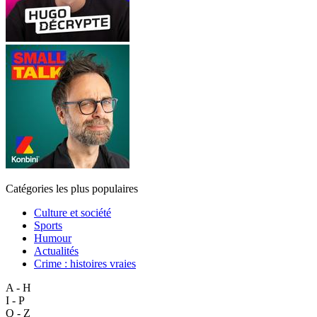
Catégories les plus populaires
Culture et société
Sports
Humour
Actualités
Crime : histoires vraies
A - H
I - P
Q - Z