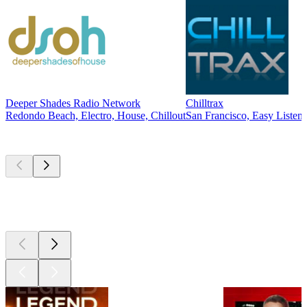
Deeper Shades Radio Network
Chilltrax
Redondo Beach, Electro, House, Chillout
San Francisco, Easy Listeni
Les meilleurs
podcasts
Les meilleurs
podcasts
Les meilleurs
podcasts