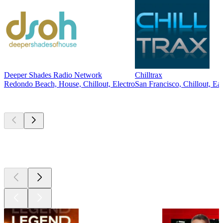
Deeper Shades Radio Network
Chilltrax
Redondo Beach, House, Chillout, Electro
San Francisco, Chillout, Ea
Les meilleurs
podcasts
Les meilleurs
podcasts
Les meilleurs
podcasts