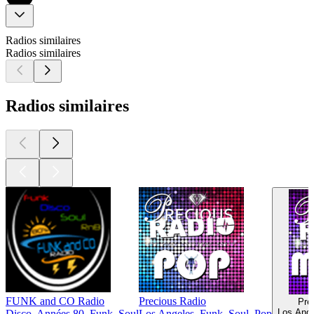
Radios similaires
Radios similaires
Radios similaires
FUNK and CO Radio
Precious Radio
Pre
Los Ange
Disco, Années 80, Funk, Soul
Los Angeles, Funk, Soul, Pop