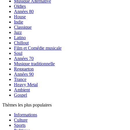
Musique Alternative
Oldies
Années 80
House
Indie
Classique
Jazz
Latino
Chillout
Film et Comédie musicale
Soul
Années 70
Musique traditionnelle
Reggaeton
Années 90
Trance
Heavy Metal
Ambient
Gospel
Thèmes les plus populaires
Informations
Culture
Sports