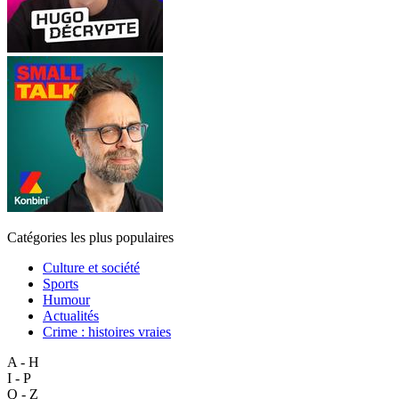
Catégories les plus populaires
Culture et société
Sports
Humour
Actualités
Crime : histoires vraies
A - H
I - P
Q - Z