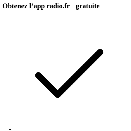
Obtenez l’app radio.fr gratuite