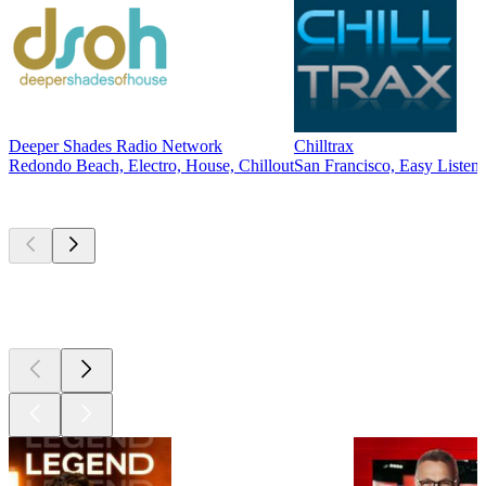
Deeper Shades Radio Network
Chilltrax
Redondo Beach, Electro, House, Chillout
San Francisco, Easy Listeni
Les meilleurs
podcasts
Les meilleurs
podcasts
Les meilleurs
podcasts