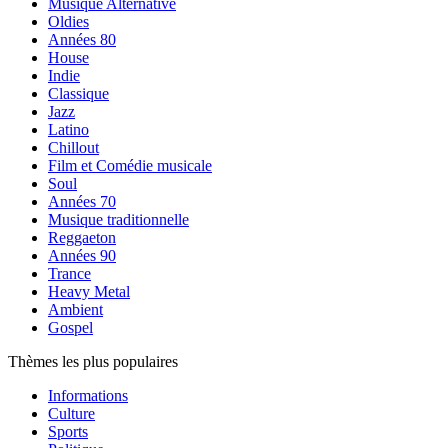
Musique Alternative
Oldies
Années 80
House
Indie
Classique
Jazz
Latino
Chillout
Film et Comédie musicale
Soul
Années 70
Musique traditionnelle
Reggaeton
Années 90
Trance
Heavy Metal
Ambient
Gospel
Thèmes les plus populaires
Informations
Culture
Sports