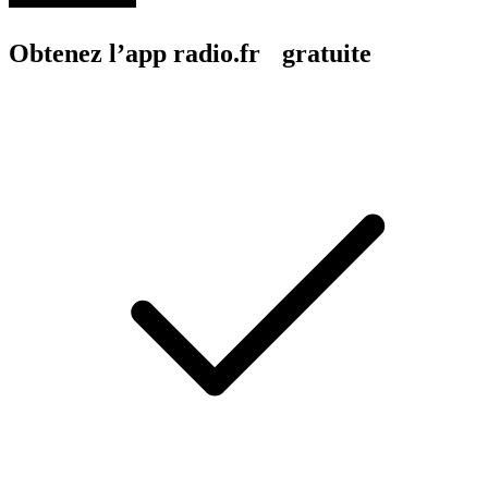
Obtenez l’app radio.fr gratuite