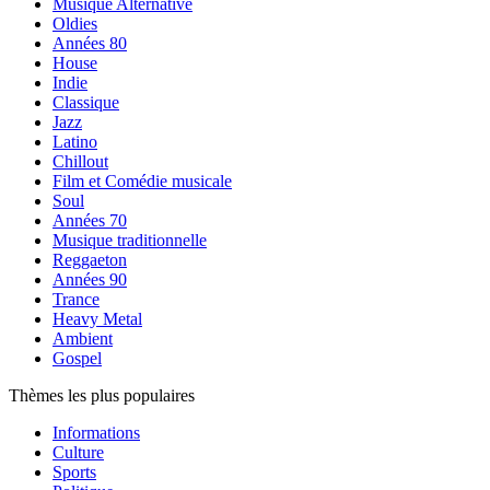
Musique Alternative
Oldies
Années 80
House
Indie
Classique
Jazz
Latino
Chillout
Film et Comédie musicale
Soul
Années 70
Musique traditionnelle
Reggaeton
Années 90
Trance
Heavy Metal
Ambient
Gospel
Thèmes les plus populaires
Informations
Culture
Sports