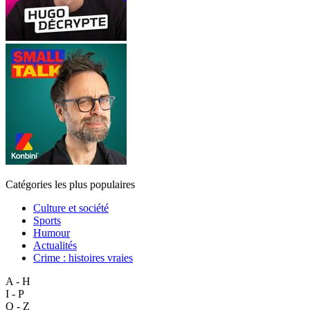
Catégories les plus populaires
Culture et société
Sports
Humour
Actualités
Crime : histoires vraies
A - H
I - P
Q - Z