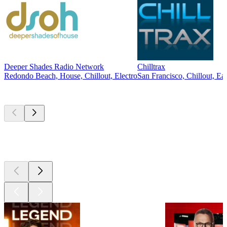
Deeper Shades Radio Network
Chilltrax
Redondo Beach, House, Chillout, Electro
San Francisco, Chillout, Ea
Les meilleurs
podcasts
Les meilleurs
podcasts
Les meilleurs
podcasts