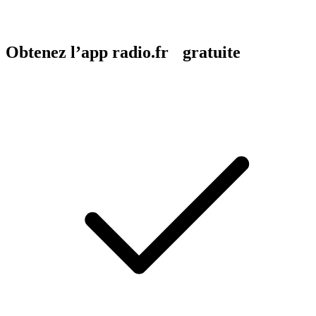
Obtenez l’app radio.fr gratuite