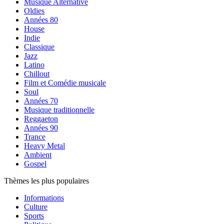
Musique Alternative
Oldies
Années 80
House
Indie
Classique
Jazz
Latino
Chillout
Film et Comédie musicale
Soul
Années 70
Musique traditionnelle
Reggaeton
Années 90
Trance
Heavy Metal
Ambient
Gospel
Thèmes les plus populaires
Informations
Culture
Sports