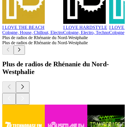
I LOVE THE BEACH
I LOVE HARDSTYLE
I LOVE 
Cologne, House, Chillout, Electro
Cologne, Electro, Techno
Cologne, 
Plus de radios de Rhénanie du Nord-Westphalie
Plus de radios de Rhénanie du Nord-Westphalie
Plus de radios de Rhénanie du Nord-
Westphalie