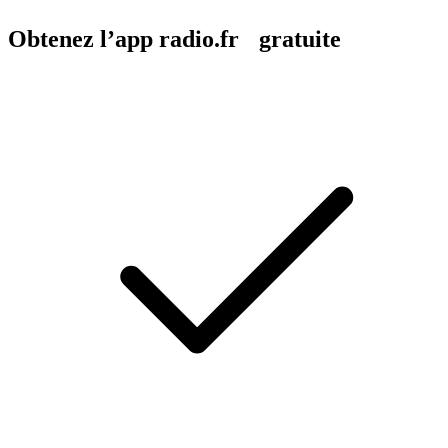
Obtenez l’app radio.fr gratuite