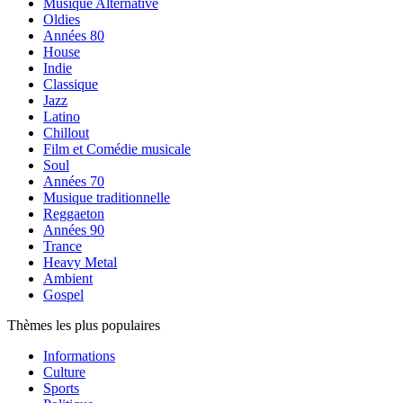
Musique Alternative
Oldies
Années 80
House
Indie
Classique
Jazz
Latino
Chillout
Film et Comédie musicale
Soul
Années 70
Musique traditionnelle
Reggaeton
Années 90
Trance
Heavy Metal
Ambient
Gospel
Thèmes les plus populaires
Informations
Culture
Sports