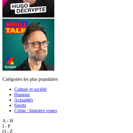
Catégories les plus populaires
Culture et société
Humour
Actualités
Sports
Crime : histoires vraies
A - H
I - P
Q - Z