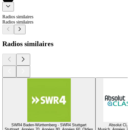
Radios similaires
Radios similaires
Radios similaires
SWR4 Baden-Württemberg - SWR4 Stuttgart
Absolut CL
Stuttgart, Années 70, Années 80, Années 60, Oldies
Munich, Années 70