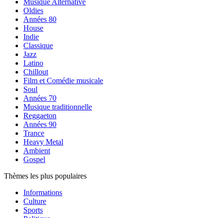
Musique Alternative
Oldies
Années 80
House
Indie
Classique
Jazz
Latino
Chillout
Film et Comédie musicale
Soul
Années 70
Musique traditionnelle
Reggaeton
Années 90
Trance
Heavy Metal
Ambient
Gospel
Thèmes les plus populaires
Informations
Culture
Sports