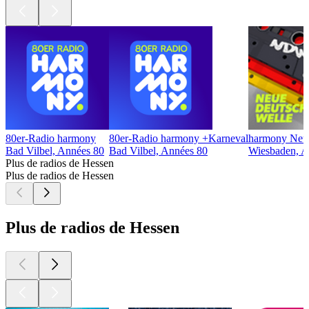
80er-Radio harmony
80er-Radio harmony +Karneval
harmony Neue
Bad Vilbel, Années 80
Bad Vilbel, Années 80
Wiesbaden, A
Plus de radios de Hessen
Plus de radios de Hessen
Plus de radios de Hessen