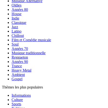
Musique Alternative
Oldies
Années 80
House
Indie
Classique
Jazz
Latino
Chillout
Film et Comédie musicale
Soul
Années 70
Musique traditionnelle
Reggaeton
Années 90
Trance
Heavy Metal
Ambient
Gospel
Thèmes les plus populaires
Informations
Culture
Sports