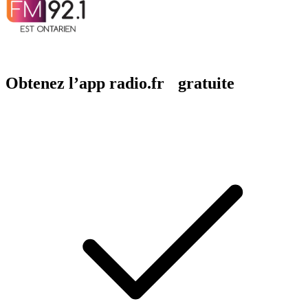
Obtenez l’app radio.fr gratuite