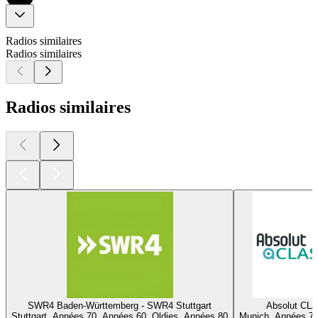
Radios similaires
Radios similaires
Radios similaires
SWR4 Baden-Württemberg - SWR4 Stuttgart
Absolut CL
Stuttgart, Années 70, Années 60, Oldies, Années 80
Munich, Années 70